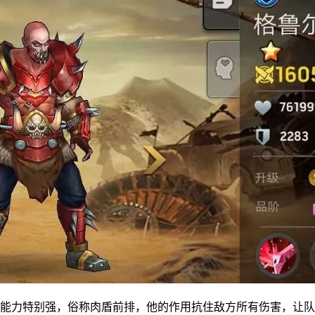
打能力特别强，俗称肉盾前排，他的作用抗住敌方所有伤害，让