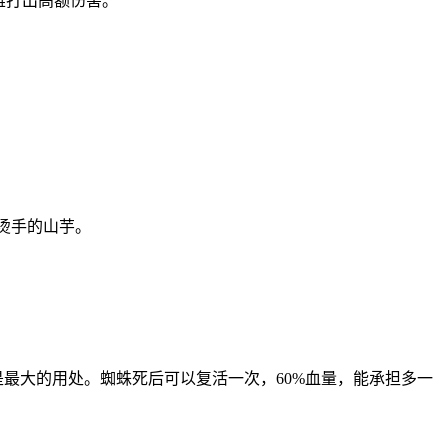
雄打出高额伤害。
烫手的山芋。
最大的用处。蜘蛛死后可以复活一次，60%血量，能承担多一