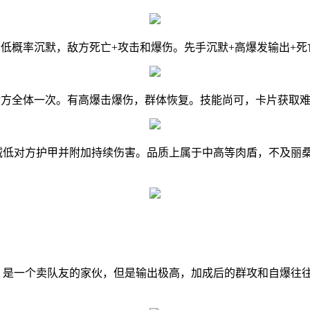
毒，低概率沉默，敌方死亡+攻击和爆伤。先手沉默+高爆发输出+
默对方全体一次。有高爆击爆伤，群体恢复。技能尚可，卡片获取
击减低对方护甲并附加持续伤害。品质上属于中高等肉盾，不及丽
击。是一个卖队友的家伙，但是输出极高，加成后的群攻和自爆往