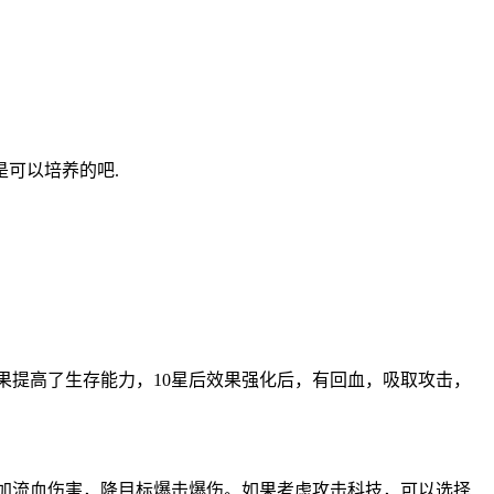
可以培养的吧.
效果提高了生存能力，10星后效果强化后，有回血，吸取攻击，
星附加流血伤害，降目标爆击爆伤。如果考虑攻击科技，可以选择