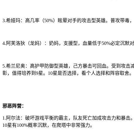
3.希娅玛：高几率（50%）眩晕对手的攻击型英雄。普攻带
4.阿芙洛狄（龙妈）：奶妈，支援型，血量低于50%必定沉
5.希兰尼奥：高护甲防御型英雄，己方暴击可回血。受到攻
彰，值得培养到9星。10星是否选择，看个人选择和阵容取舍。
邪恶阵营：
1.阿尔法：破坏游戏平衡的霸主，队友死亡加成攻击力和暴
10星有100%概率沉默，在爬塔中非常强力。