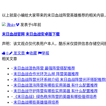
以上就是小编给大家带来的末日血战阵营英雄推荐的相关内容
海sky
发表于6年前
末日血战官网
末日血战安卓版下载
声明：该文观点仅代表用户本人，酷乐米仅提供信息存储空间
0
发文章
收藏
举报
相关文章
·
末日血战混色阵营 最强阵营搭配推荐
·
末日血战合作光环怎么样 阵营英雄推荐
·
末日血战阵营光环系统介绍 末日血战阵营光环搭配推荐
·
末日血战混沌阵营有哪些实用英雄 有什么配置推荐
·
末日血战守护阵营有哪些实用英雄 有什么配置推荐
·
《末日血战》绿色秩序阵营的英雄有哪些值得培养
·
末日血战哪些英雄值得培养