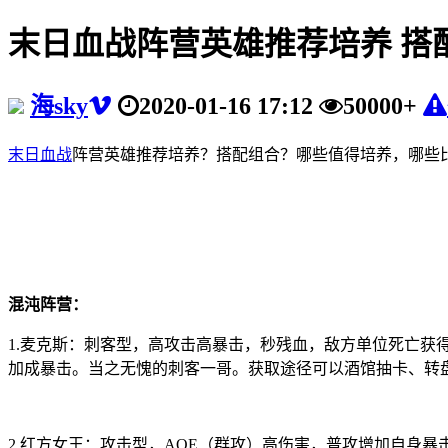
末日血战阵营英雄推荐培养 搭
海sky
2020-01-16 17:12
50000+
末日血战
阵营英雄推荐培养？搭配组合？哪些值得培养，哪些
混沌阵营：
1.麦克斯：刺客型，高攻击高暴击，秒残血，敌方单位死亡获得
加成暴击。当之无愧的刺客一哥。获取途径可以酒馆抽卡、转
2.红方女王：攻击型，AOE（群攻）高伤害，普攻增加自身暴