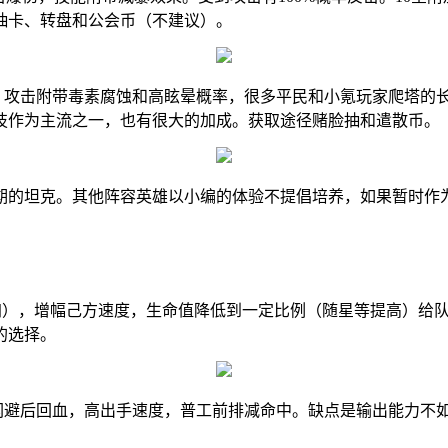
抽卡、转盘和公会币（不建议）。
），攻击附带毒素腐蚀和高眩晕概率，很多平民和小氪玩家爬塔的
技作为主流之一，也有很大的加成。获取途径赌脸抽和遣散币。
的坦克。其他阵容英雄以小编的体验不提倡培养，如果暂时作为
加），增幅己方速度，生命值降低到一定比例（随星等提高）给队
的选择。
，闪避后回血，高出手速度，普工前排减命中。缺点是输出能力不