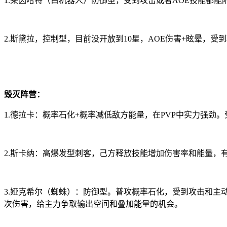
1.莱因哈特（白机器人）防御型，受到攻击或者AOE技能都
2.斯黛拉，控制型，目前没开放到10星，AOE伤害+眩晕，
毁灭阵营：
1.德拉卡：概率石化+概率减低敌方能量，在PVP中实力强
2.斯卡纳：高爆发型刺客，己方释放技能增加伤害率和能量，
3.娅克希尔（蜘蛛）：防御型。普攻概率石化，受到攻击和主
次伤害，给主力争取输出空间和叠加能量的机会。