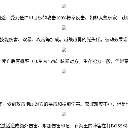
闪避，受到低护甲目标的攻击100%概率反击。如非大氪玩家，获
都有技能伤害、双暴、攻击等加成。越战越勇的光头佬。被动效果
，死亡后有概率（10星为45%）眩晕对方。生存能力一般，但是
击概率。受到攻击削弱对方的暴击和技能伤害。获取难度不小，但
友激活造成额外伤害。附加伤害印记，有海王的阵容在打BOSS