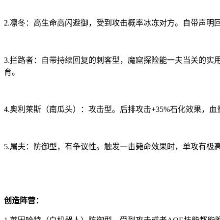
2.凛冬：高生命高闪避御，受到攻击概率冰冻对方。自带声明
3.拦路者：自带持续回复的刺客型，魔窟探险能一夫当关的实
育。
4.奥利莱斯（南瓜头）：攻击型。后排攻击+35%石化效果
5.屠夫：防御型，有争议性。触发一击毙命效果时，单攻有极
创造阵营：