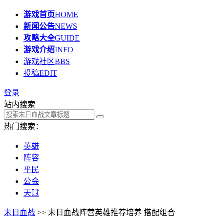
游戏首页
HOME
新闻公告
NEWS
攻略大全
GUIDE
游戏介绍
INFO
游戏社区
BBS
投稿
EDIT
登录
站内搜索
热门搜索：
英雄
阵容
平民
公会
天赋
末日血战
>> 末日血战阵营英雄推荐培养 搭配组合