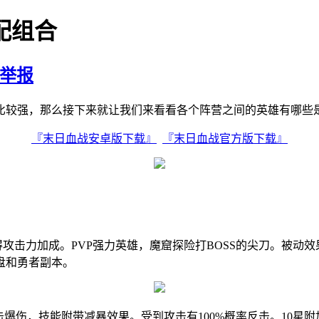
配组合
举报
比较强，那么接下来就让我们来看看各个阵营之间的英雄有哪些是
『末日血战安卓版下载』
『末日血战官方版下载』
攻击力加成。PVP强力英雄，魔窟探险打BOSS的尖刀。被动
盘和勇者副本。
击爆伤，技能附带减暴效果。受到攻击有100%概率反击。10