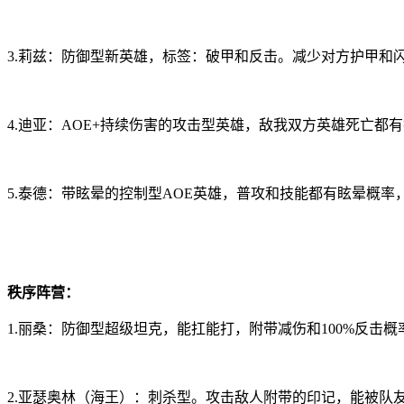
3.莉兹：防御型新英雄，标签：破甲和反击。减少对方护甲和
4.迪亚：AOE+持续伤害的攻击型英雄，敌我双方英雄死亡
5.泰德：带眩晕的控制型AOE英雄，普攻和技能都有眩晕概率
秩序阵营：
1.丽桑：防御型超级坦克，能扛能打，附带减伤和100%反
2.亚瑟奥林（海王）：刺杀型。攻击敌人附带的印记，能被队