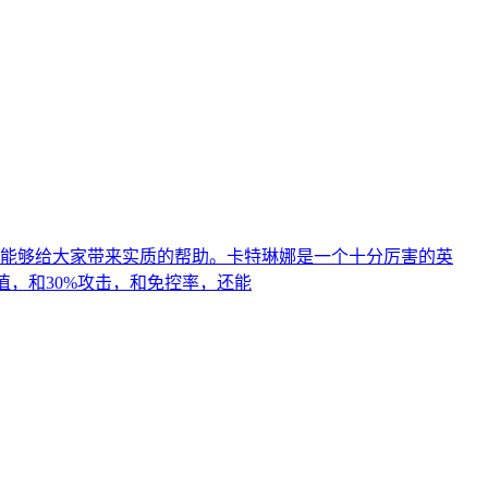
能够给大家带来实质的帮助。卡特琳娜是一个十分厉害的英
值，和30%攻击，和免控率，还能