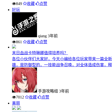
849
收藏
点赞
好玩
qiang
3年前
861
收藏
点赞
末日血战卡特琳娜值得培养吗？
各位小伙伴们大家好，今天小编给各位玩家带来一篇全新
雄，是防御型的，一技能战争召唤，对全体造成伤害，释放
手游攻略组
3年前
7012
收藏
点赞
美丽