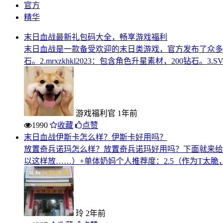
官方
精华
末日血战最新礼包码大全，畅享游戏福利
末日血战是一款备受欢迎的末日类游戏，官方发布了众多礼包码
石。2.mrxzkhkl2023：包含角色升星素材，200钻石。3.
游戏福利官
1年前
1990
收藏
点赞
末日血战伊斯卡怎么样？伊斯卡好用吗？
放置奇兵诺玛怎么样？放置奇兵诺玛好用吗？下面就来给
以这样放……）+单体奶妈个人推荐度：2.5（作为T太
玲
2年前