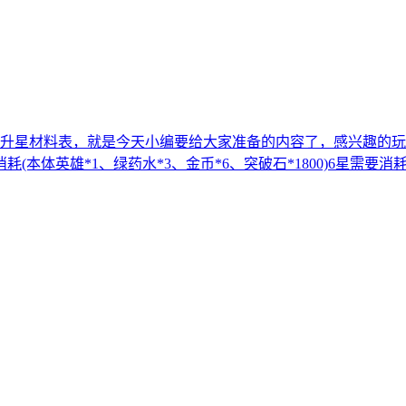
升星材料表，就是今天小编要给大家准备的内容了，感兴趣的玩
本体英雄*1、绿药水*3、金币*6、突破石*1800)6星需要消耗