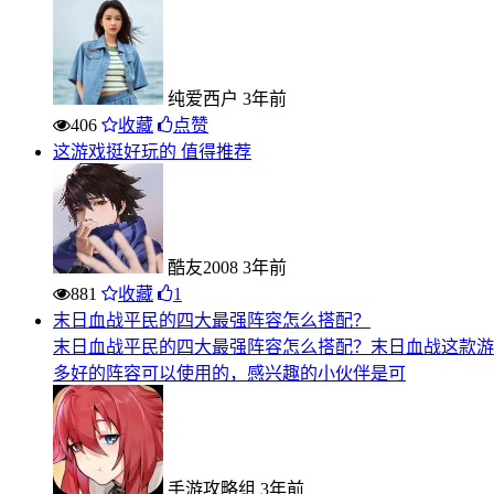
纯爱西户
3年前
406
收藏
点赞
这游戏挺好玩的 值得推荐
酷友2008
3年前
881
收藏
1
末日血战平民的四大最强阵容怎么搭配？
末日血战平民的四大最强阵容怎么搭配？末日血战这款游
多好的阵容可以使用的，感兴趣的小伙伴是可
手游攻略组
3年前