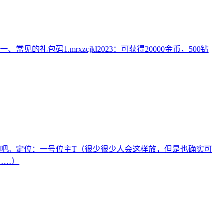
码1.mrxzcjkl2023：可获得20000金币，500钻
吧。定位：一号位主T（很少很少人会这样放，但是也确实可
……）