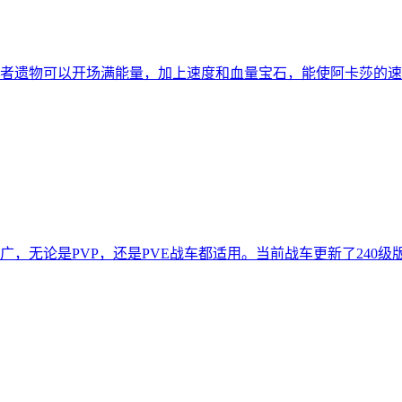
者遗物可以开场满能量，加上速度和血量宝石，能使阿卡莎的速
，无论是PVP，还是PVE战车都适用。当前战车更新了240