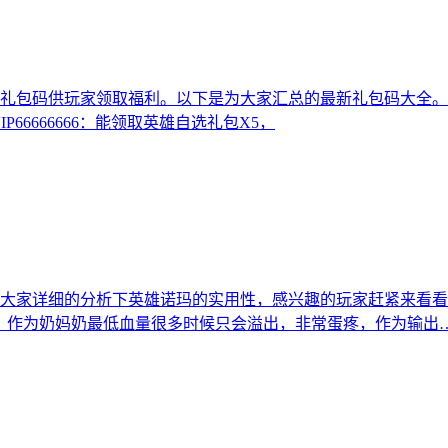
供玩家领取福利。以下是为大家汇总的最新礼包码大全。一、常见的礼包
SVIP66666666：能领取英雄自选礼包X5，
大家详细的分析下英雄诺玛的实用性，感兴趣的玩家赶紧来看看
脆，作为奶妈奶最低血量很多时候只会溢出，非常蛋疼，作为输出