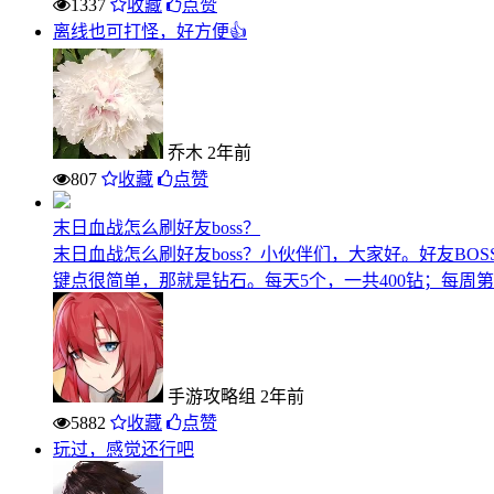
1337
收藏
点赞
离线也可打怪，好方便👍
乔木
2年前
807
收藏
点赞
末日血战怎么刷好友boss？
末日血战怎么刷好友boss？小伙伴们，大家好。好友BO
键点很简单，那就是钻石。每天5个，一共400钻；每周第一
手游攻略组
2年前
5882
收藏
点赞
玩过，感觉还行吧