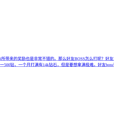
SS所带来的奖励也是非常不错的。那么好友BOSS怎么打呢？好友
500钻，一个月打满有14k钻石，但是要想拿满极难。好友boss