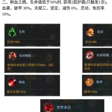
二，鲜血之拥，生命值低于50%时, 获得2层护盾(只触发1次)，
血袭，破甲 30%。天赋三，坚定，减伤 6%，灵动，免控率
10%。