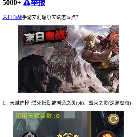
5000+
举报
末日血战
手游艾莉瑞尔天赋怎么点？
1、天赋选择 :誓死抵御或创造之灵(pk)、毁灭之灵(深渊魔窟)