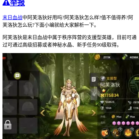
举报
末日血战
中阿芙洛狄好用吗?阿芙洛狄怎么样?值不值得养?阿
芙洛狄怎么玩?下面小编就给大家解析一下。
阿芙洛狄是末日血战中属于秩序阵营的支援型英雄，目前可通
过可通过高级招募或者神秘水晶、新手任务90级取得。