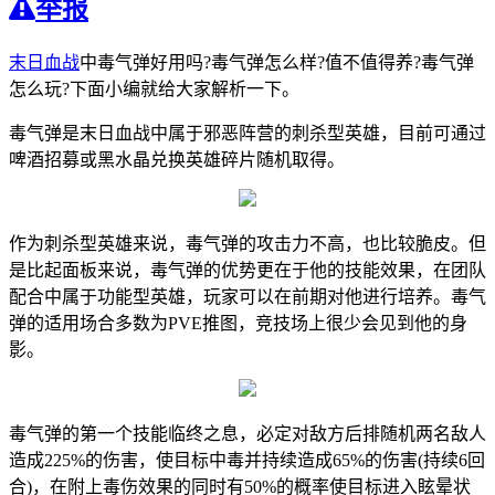
举报
末日血战
中毒气弹好用吗?毒气弹怎么样?值不值得养?毒气弹
怎么玩?下面小编就给大家解析一下。
毒气弹是末日血战中属于邪恶阵营的刺杀型英雄，目前可通过
啤酒招募或黑水晶兑换英雄碎片随机取得。
作为刺杀型英雄来说，毒气弹的攻击力不高，也比较脆皮。但
是比起面板来说，毒气弹的优势更在于他的技能效果，在团队
配合中属于功能型英雄，玩家可以在前期对他进行培养。毒气
弹的适用场合多数为PVE推图，竞技场上很少会见到他的身
影。
毒气弹的第一个技能临终之息，必定对敌方后排随机两名敌人
造成225%的伤害，使目标中毒并持续造成65%的伤害(持续6回
合)，在附上毒伤效果的同时有50%的概率使目标进入眩晕状