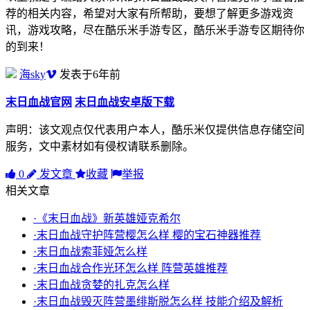
荐的相关内容，希望对大家有所帮助，要想了解更多游戏资
讯，游戏攻略，尽在酷乐米手游专区，酷乐米手游专区期待你
的到来！
海sky
发表于6年前
末日血战官网
末日血战安卓版下载
声明：该文观点仅代表用户本人，酷乐米仅提供信息存储空间
服务，文中素材如有侵权请联系删除。
0
发文章
收藏
举报
相关文章
·《末日血战》新英雄娅克希尔
·末日血战守护阵营樱怎么样 樱的宝石神器推荐
·末日血战索菲娅怎么样
·末日血战合作光环怎么样 阵营英雄推荐
·末日血战贪婪的扎克怎么样
·末日血战毁灭阵营墨绯斯脱怎么样 技能介绍及解析