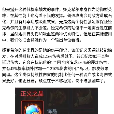
但是抛开这种低概率触发的事件，娅克希尔本身作为防御型英
雄，在其性能上也有着不错的发挥。普通攻击会对敌方造成石
化，并且有几率造成吸血效果，光是这两个特性就足够保证娅
克希尔的生存能力不会差。娅克希尔的站位不一定需要是在前
排，虽然她拥有免伤和吸血这两种优秀特性，但是在实际使用
中，我们依旧会将她作为一个输出单位看待。
娅克希尔的输出靠的是她的伤害印记，该印记必须通过技能触
发，在对后排敌人造成125%伤害后赋予。该印记类似于某种
延迟伤害，它会在标记后的1个回合内造成280%的爆炸伤害，
并有45%概率额外附加一个210%伤害的回合标记，触发效果
同理。这个类似持续性伤害的机制比任何一种流血或者毒伤效
果要好，也更显著，缺点在于不够稳定，说不准就翻车了。