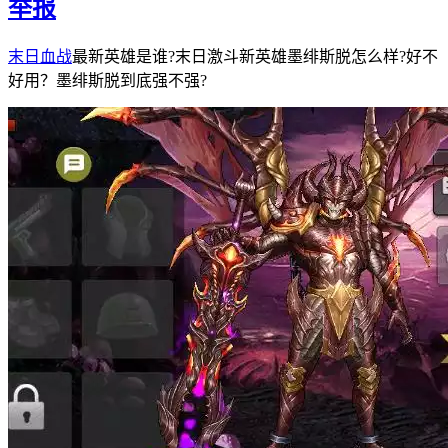
举报
末日血战
最新英雄是谁?末日激斗新英雄墨绯斯脱怎么样?好不
好用？墨绯斯脱到底强不强?