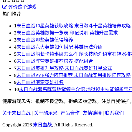
评价这个游戏
热门推荐
1
末日血战10星英雄获取攻略 末日激斗十星英雄培养攻略
2
末日血战英雄数据一览表 印记说明 英雄升星需求
3
末日血战哪些英雄值得培养
4
末日血战六大英雄如何搭配 英雄玩法介绍
5
末日血战船长卡特琳娜怎么样 船长技能介绍宝石神器推
6
末日血战阵营英雄推荐培养 搭配组合
7
末日血战英雄升星攻略 末日血战英雄升星公式
8
末日血战PVE强力阵容推荐 末日血战实用推图阵容攻略
9
末日血战魔窟英雄排名
10
末日血战邪恶阵营地狱领主介绍 地狱领主技能解析宝
健康游戏忠告：抵制不良游戏，拒绝盗版游戏。注意自我保护
关于末日血战
|
关于酷乐米
|
产品合作
|
友情链接
|
联系我们
Copyright 2026
末日血战
, All Rights Reserved.