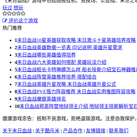
《末日血战》游戏中包括战役挂机、竞技场、公会战、末世之
玩过
想玩
评价这个游戏
热门推荐
1
末日血战10星英雄获取攻略 末日激斗十星英雄培养攻略
2
末日血战英雄数据一览表 印记说明 英雄升星需求
3
末日血战哪些英雄值得培养
4
末日血战六大英雄如何搭配 英雄玩法介绍
5
末日血战船长卡特琳娜怎么样 船长技能介绍宝石神器推
6
末日血战阵营英雄推荐培养 搭配组合
7
末日血战英雄升星攻略 末日血战英雄升星公式
8
末日血战PVE强力阵容推荐 末日血战实用推图阵容攻略
9
末日血战魔窟英雄排名
10
末日血战邪恶阵营地狱领主介绍 地狱领主技能解析宝
健康游戏忠告：抵制不良游戏，拒绝盗版游戏。注意自我保护
关于末日血战
|
关于酷乐米
|
产品合作
|
友情链接
|
联系我们