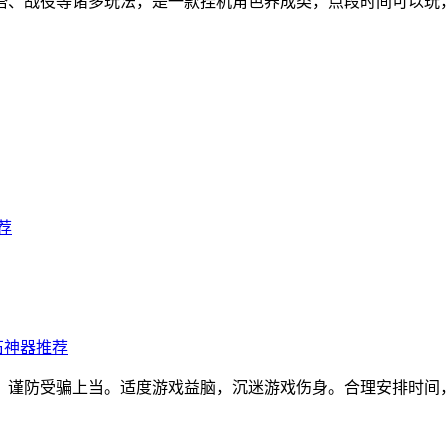
塔、战役等诸多玩法，是一款挂机角色养成类，点段时间可以玩
荐
石神器推荐
，谨防受骗上当。适度游戏益脑，沉迷游戏伤身。合理安排时间