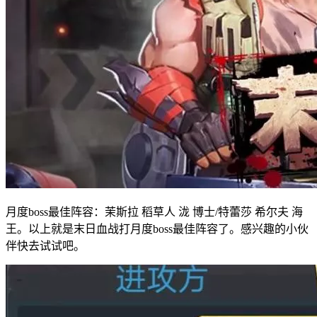
月度boss最佳阵容：茉斯拉 稻草人 泷 博士/特蕾莎 希尔夫 海
王。以上就是末日血战打月度boss最佳阵容了。感兴趣的小伙
伴快去试试吧。