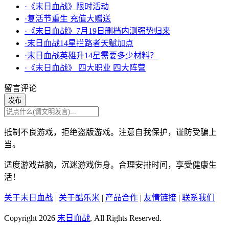
·《末日血战》限时活动
·复活节重生 充值大赠送
·《末日血战》7月19日删档内测强势归来
·末日血战14星拦路者天赋加点
·末日血战英雄升14星需要多少材料？
·《末日血战》 四大职业 四大阵营
留言评论
发布
抵制不良游戏，拒绝盗版游戏。注意自我保护，谨防受骗上
当。
适度游戏益脑，沉迷游戏伤身。合理安排时间，享受健康生
活！
关于末日血战
|
关于酷乐米
|
产品合作
|
友情链接
|
联系我们
Copyright 2026
末日血战
, All Rights Reserved.