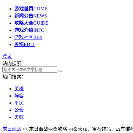
游戏首页
HOME
新闻公告
NEWS
攻略大全
GUIDE
游戏介绍
INFO
游戏社区
BBS
投稿
EDIT
登录
站内搜索
热门搜索：
英雄
阵容
平民
公会
天赋
末日血战
>> 末日血战丽桑攻略 丽桑天赋、宝石饰品、战车推