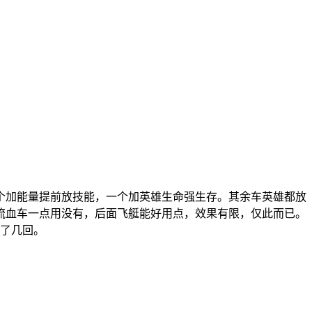
一个加能量提前放技能，一个加英雄生命强生存。其余车英雄都放
流血车一点用没有，后面飞艇能好用点，效果有限，仅此而已。
不了几回。