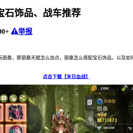
宝石饰品、战车推荐
00+
举报
玩丽桑，那丽桑天赋怎么加点，丽桑怎么搭配宝石饰品，以及如
点击下载【末日血战】