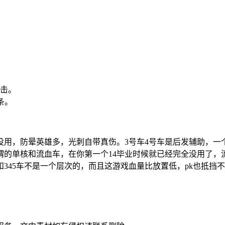
攻击。
条。
最没用，防晕英雄多，光刺自带真伤。3号车4号车是后发辅助，
谓的单核和流血车，在你第一个14毕业时候就已经完全没用了，
345车不是一个层次的，而且这游戏血量比放置低，pk也抵挡