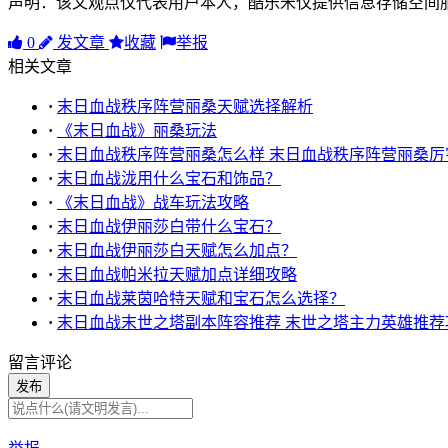
声明：该文观点仅代表用户本人，酷乐米仅提供信息存储空间
0
发文章
收藏
举报
相关文章
·
末日血战秩序阵营丽桑天赋选择解析
·
《末日血战》丽桑玩法
·
末日血战秩序阵营丽桑怎么样 末日血战秩序阵营丽桑厉
·
末日血战泷用什么宝石和饰品？
·
《末日血战》战车玩法攻略
·
末日血战伊丽莎白带什么宝石？
·
末日血战伊丽莎白天赋怎么加点？
·
末日血战帕米拉天赋加点详细攻略
·
末日血战莱茵哈特天赋和宝石怎么选择？
·
末日血战末世之塔副本阵容推荐 末世之塔主力英雄推荐
留言评论
发布