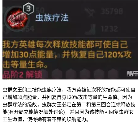
虫群女王的二技能虫族疗法，我方英雄每次释放技能都可使自
己增加30点能量，并回复自身120%攻击等量的生命值。因为
虫群疗法的缘故，虫群女王必定在第二和第三回合连续释放技
能(有开局充能情况额外讨论)，并且因为该技能可回复虫群女
王生命值，使得她有着不错的续航能力。