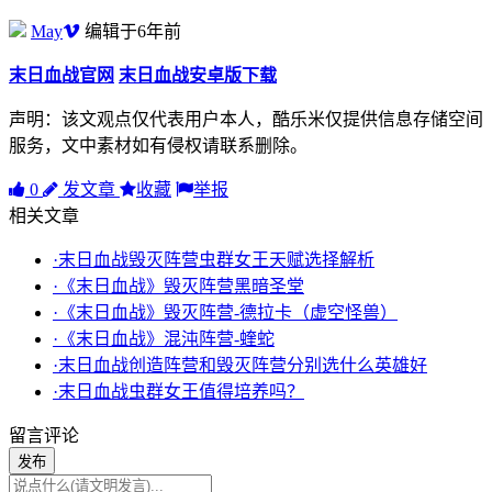
May
编辑于6年前
末日血战官网
末日血战安卓版下载
声明：该文观点仅代表用户本人，酷乐米仅提供信息存储空间
服务，文中素材如有侵权请联系删除。
0
发文章
收藏
举报
相关文章
·末日血战毁灭阵营虫群女王天赋选择解析
·《末日血战》毁灭阵营黑暗圣堂
·《末日血战》毁灭阵营-德拉卡（虚空怪兽）
·《末日血战》混沌阵营-蝰蛇
·末日血战创造阵营和毁灭阵营分别选什么英雄好
·末日血战虫群女王值得培养吗？
留言评论
发布